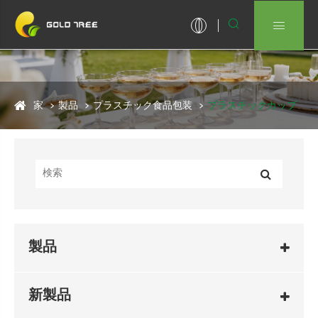


家
製品
プラスチック食品包装
プラスチックカップ
製品
新製品